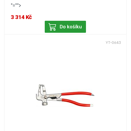
"="">
3 314 Kč
Do košíku
YT-0643