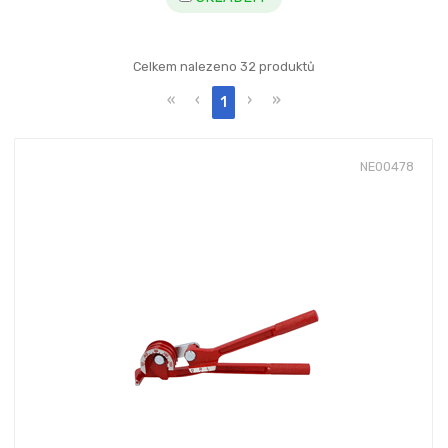
Celkem nalezeno 32 produktů
«
‹
›
»
1
NE00478