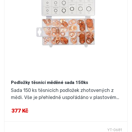
Podložky těsnící měděné sada 150ks
Sada 150 ks těsnicích podložek zhotovených z
mědi. Vše je přehledně uspořádáno v plastovém…
377 Kč
YT-0681