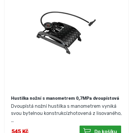
Hustilka nožní s manometrem 0,7MPa dvoupístová
Dvoupístá nožní hustilka s manometrem vyniká
svou bytelnou konstrukcízhotovená z lisovaného,
…
545 Kč
Do košíku