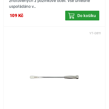
zhotovených z pozinkové oceli. Vše úhledně
uspořádáno v…
109 Kč
Do košíku
YT-0811