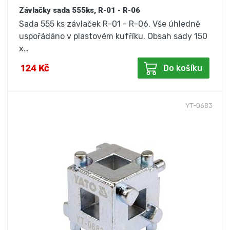
Závlačky sada 555ks, R-01 - R-06
Sada 555 ks závlaček R-01 - R-06. Vše úhledně
uspořádáno v plastovém kufříku. Obsah sady 150
x…
124 Kč
Do košíku
YT-0683