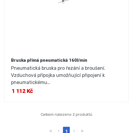
Bruska přímá pneumatická 160l/min
Pneumatická bruska pro řezání a broušení.
Vzduchová přípojka umožňující připojení k
pneumatickému…
1 112 Kč
Celkem nalezeno 2 produktů
«
‹
›
»
1