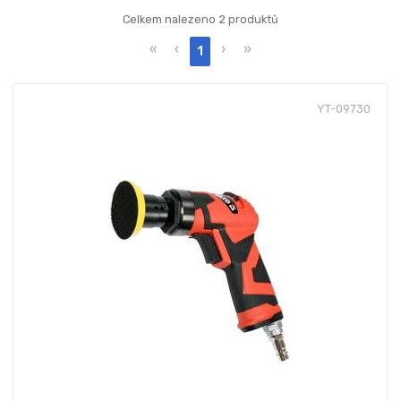
Celkem nalezeno 2 produktů
«
‹
›
»
1
YT-09730