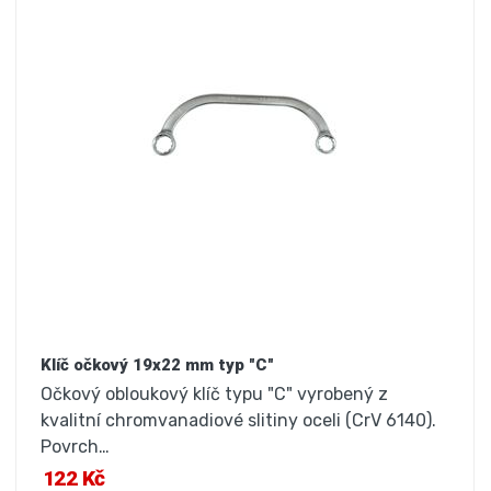
Klíč očkový 19x22 mm typ "C"
Očkový obloukový klíč typu "C" vyrobený z
kvalitní chromvanadiové slitiny oceli (CrV 6140).
Povrch…
122 Kč