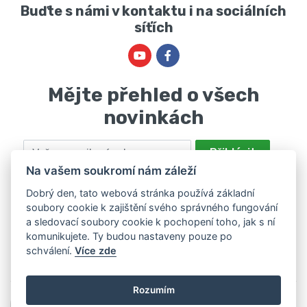
Buďte s námi v kontaktu i na sociálních
síťích
Mějte přehled o všech
novinkách
Email
Přihlásit
Na vašem soukromí nám záleží
Odesláním souhlasíte se zpracováním osobních údajů za účelem
nabízení a zpracování marketingových nabídek společností Marie
Dobrý den, tato webová stránka používá základní
soubory cookie k zajištění svého správného fungování
Haščáková, IČ: 48488861 se sídlem Bánov 697. Máte právo svůj
a sledovací soubory cookie k pochopení toho, jak s ní
souhlas odvolat. Více informací v
zásadách zpracování osobních
komunikujete. Ty budou nastaveny pouze po
údajů
.
schválení.
Více zde
Rozumím