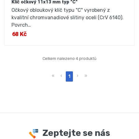
Klíč očkový 11x13 mm typ "C"
Očkový obloukový klíč typu "C" vyrobený z
kvalitní chromvanadiové slitiny oceli (CrV 6140).
Povrch…
68 Kč
Celkem nalezeno 4 produktů
«
‹
›
»
1
Zeptejte se nás