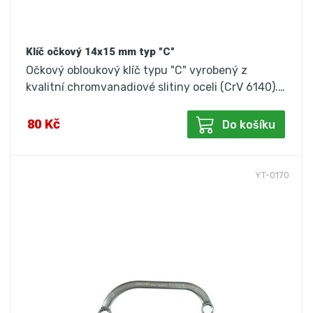
Klíč očkový 14x15 mm typ "C"
Očkový obloukový klíč typu "C" vyrobený z
kvalitní chromvanadiové slitiny oceli (CrV 6140).…
80 Kč
Do košíku
YT-0170