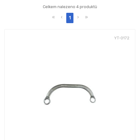
Celkem nalezeno 4 produktů
«
‹
›
»
1
YT-0172