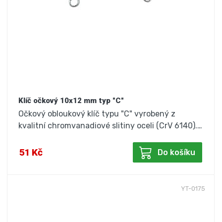
Klíč očkový 10x12 mm typ "C"
Očkový obloukový klíč typu "C" vyrobený z
kvalitní chromvanadiové slitiny oceli (CrV 6140).…
51 Kč
Do košíku
YT-0175