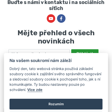
Buďte s námi v kontaktu i na sociálních
síťích
Mějte přehled o všech
novinkách
Email
Přihlásit
Na vašem soukromí nám záleží
Odesláním souhlasíte se zpracováním osobních údajů za účelem
nabízení a zpracování marketingových nabídek společností Marie
Dobrý den, tato webová stránka používá základní
soubory cookie k zajištění svého správného fungování
Haščáková, IČ: 48488861 se sídlem Bánov 697. Máte právo svůj
a sledovací soubory cookie k pochopení toho, jak s ní
souhlas odvolat. Více informací v
zásadách zpracování osobních
komunikujete. Ty budou nastaveny pouze po
údajů
.
schválení.
Více zde
Rozumím