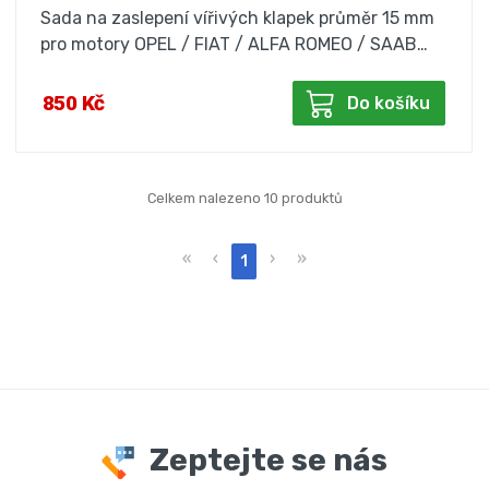
Sada na zaslepení vířivých klapek průměr 15 mm
pro motory OPEL / FIAT / ALFA ROMEO / SAAB…
850 Kč
Do košíku
Celkem nalezeno 10 produktů
«
‹
›
»
1
Zeptejte se nás