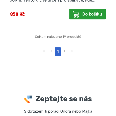
60Nm. Tento klíč je určen pro aplikace, kde…
850 Kč
Do košíku
Celkem nalezeno 19 produktů
«
‹
›
»
1
Zeptejte se nás
S dotazem ti poradí Ondra nebo Majka