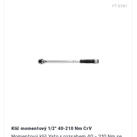
YT-0761
Klíč momentový 1/2" 40-210 Nm CrV
Momentový klíč Yato s rozsahem 40 - 210 Nm se