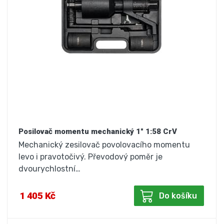
Posilovač momentu mechanický 1" 1:58 CrV
Mechanický zesilovač povolovacího momentu
levo i pravotočivý. Převodový poměr je
dvourychlostní…
1 405 Kč
Do košíku