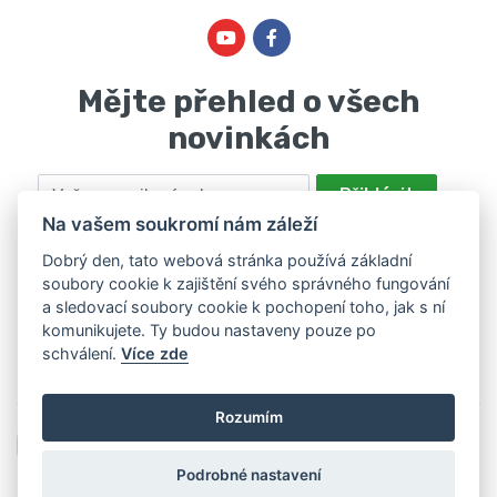
Mějte přehled o všech
novinkách
Email
Přihlásit
Na vašem soukromí nám záleží
Odesláním souhlasíte se zpracováním osobních údajů za účelem
nabízení a zpracování marketingových nabídek společností Marie
Dobrý den, tato webová stránka používá základní
soubory cookie k zajištění svého správného fungování
Haščáková, IČ: 48488861 se sídlem Bánov 697. Máte právo svůj
a sledovací soubory cookie k pochopení toho, jak s ní
souhlas odvolat. Více informací v
zásadách zpracování osobních
komunikujete. Ty budou nastaveny pouze po
údajů
.
schválení.
Více zde
Rozumím
Podrobné nastavení