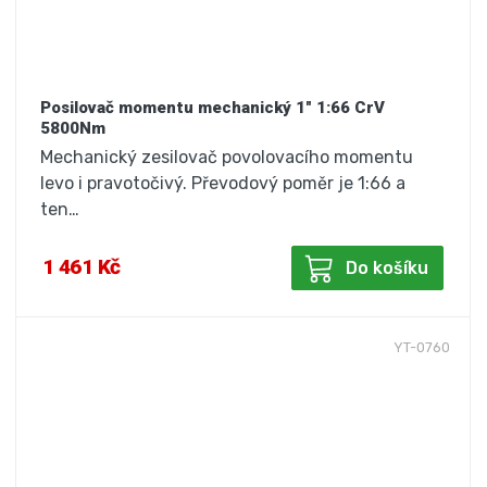
Posilovač momentu mechanický 1" 1:66 CrV
5800Nm
Mechanický zesilovač povolovacího momentu
levo i pravotočivý. Převodový poměr je 1:66 a
ten…
1 461 Kč
Do košíku
YT-0760