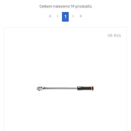
Celkem nalezeno 19 produktů
«
‹
›
»
1
08-826