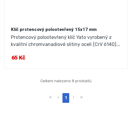
Klíč prstencový polootevřený 15x17 mm
Prstencový polootevřený klíč Yato vyrobený z
kvalitní chromvanadiové slitiny oceli (CrV 6140).…
65 Kč
Celkem nalezeno 8 produktů
«
‹
›
»
1