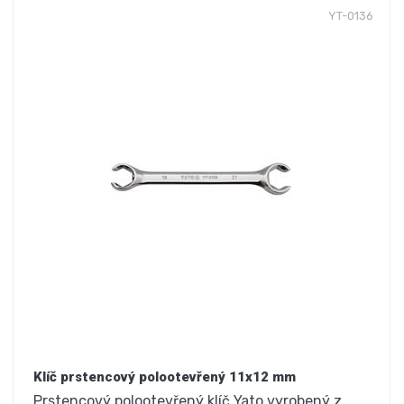
YT-0136
Klíč prstencový polootevřený 11x12 mm
Prstencový polootevřený klíč Yato vyrobený z