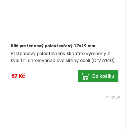
Klíč prstencový polootevřený 17x19 mm
Prstencový polootevřený klíč Yato vyrobený z
kvalitní chromvanadiové slitiny oceli (CrV 6140).…
67 Kč
Do košíku
YT-0139