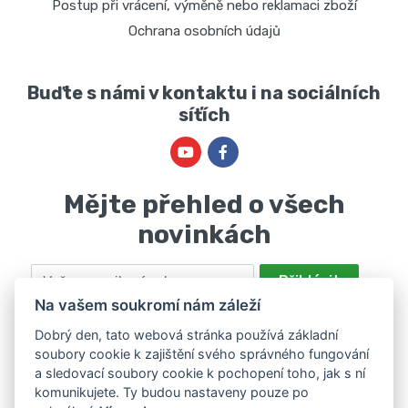
Postup při vrácení, výměně nebo reklamaci zboží
Ochrana osobních údajů
Buďte s námi v kontaktu i na sociálních
síťích
Mějte přehled o všech
novinkách
Email
Přihlásit
Na vašem soukromí nám záleží
Odesláním souhlasíte se zpracováním osobních údajů za účelem
nabízení a zpracování marketingových nabídek společností Marie
Dobrý den, tato webová stránka používá základní
soubory cookie k zajištění svého správného fungování
Haščáková, IČ: 48488861 se sídlem Bánov 697. Máte právo svůj
a sledovací soubory cookie k pochopení toho, jak s ní
souhlas odvolat. Více informací v
zásadách zpracování osobních
komunikujete. Ty budou nastaveny pouze po
údajů
.