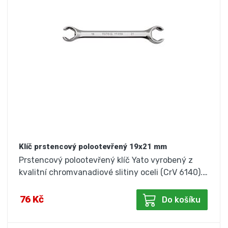
Klíč prstencový polootevřený 19x21 mm
Prstencový polootevřený klíč Yato vyrobený z
kvalitní chromvanadiové slitiny oceli (CrV 6140).…
76 Kč
Do košíku