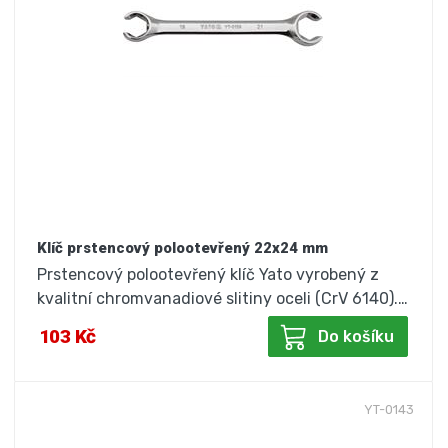
Klíč prstencový polootevřený 22x24 mm
Prstencový polootevřený klíč Yato vyrobený z
kvalitní chromvanadiové slitiny oceli (CrV 6140).…
103 Kč
Do košíku
YT-0143