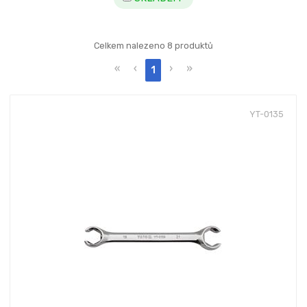
Celkem nalezeno 8 produktů
«
‹
›
»
1
YT-0135