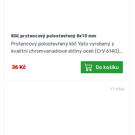
Klíč prstencový polootevřený 8x10 mm
Prstencový polootevřený klíč Yato vyrobený z
kvalitní chromvanadiové slitiny oceli (CrV 6140).…
36 Kč
Do košíku
YT-0140