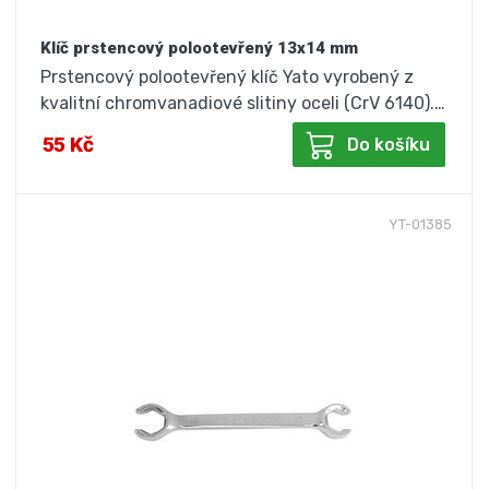
Klíč prstencový polootevřený 13x14 mm
Prstencový polootevřený klíč Yato vyrobený z
kvalitní chromvanadiové slitiny oceli (CrV 6140).…
55 Kč
Do košíku
YT-01385