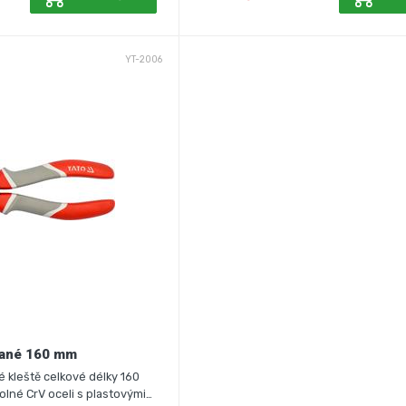
YT-2006
vané 160 mm
é kleště celkové délky 160
lné CrV oceli s plastovými…