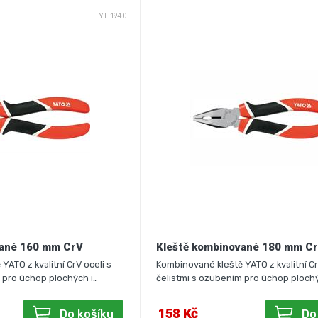
YT-1940
vané 160 mm CrV
Kleště kombinované 180 mm C
ATO z kvalitní CrV oceli s
Kombinované kleště YATO z kvalitní Cr
 pro úchop plochých i…
čelistmi s ozubením pro úchop plochý
158 Kč
Do košíku
Do