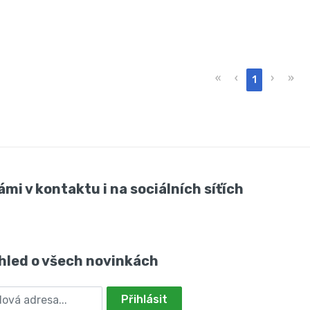
«
‹
›
»
1
ámi v kontaktu i na sociálních síťích
hled o všech novinkách
Přihlásit