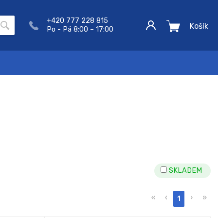
+420 777 228 815
Košík
Po - Pá 8:00 – 17:00
SKLADEM
«
‹
›
»
1