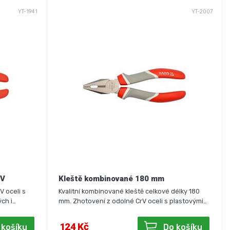
YT-1941
YT-2007
rV
Kleště kombinované 180 mm
V oceli s
Kvalitní kombinované kleště celkové délky 180
ch i…
mm. Zhotovení z odolné CrV oceli s plastovými…
124 Kč
 košíku
Do košíku