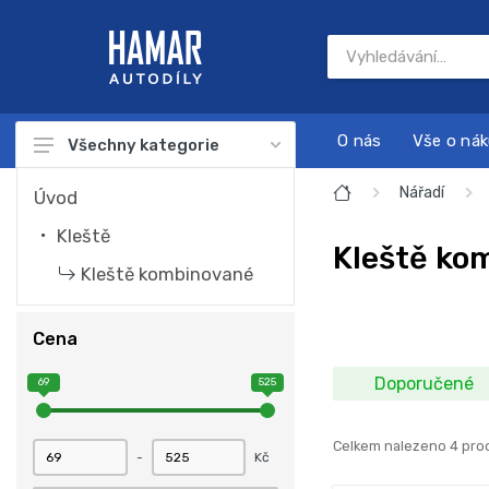
O nás
Vše o ná
Všechny kategorie
Autodíly
Nářadí
Úvod
Autokosmetika
Kleště
Kleště ko
Autonabíječky
Kleště kombinované
Dárkové sady
Cena
Náplně a chemie
Doporučené
69
525
Nářadí
Sada na servis a údržbu motoru
Celkem nalezeno 4 pro
-
Kč
Startovací zdroje