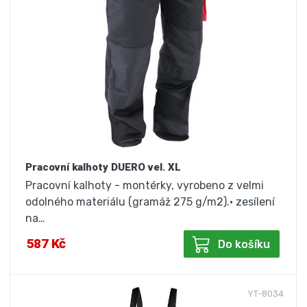
Pracovní kalhoty DUERO vel. XL
Pracovní kalhoty - montérky, vyrobeno z velmi
odolného materiálu (gramáž 275 g/m2).• zesílení
na…
587 Kč
Do košíku
YT-8034