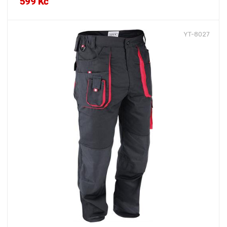
599 Kč
YT-8027