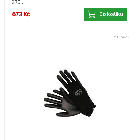
275…
673 Kč
Do košíku
YT-7473