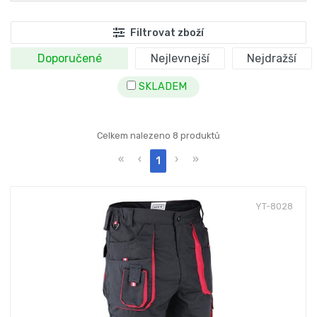
Filtrovat zboží
Doporučené
Nejlevnejší
Nejdražší
SKLADEM
Celkem nalezeno 8 produktů
«
‹
›
»
1
YT-8028