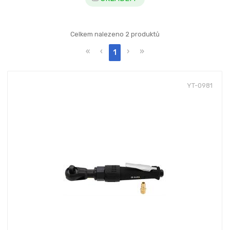
Celkem nalezeno 2 produktů
«
‹
›
»
1
YT-0981