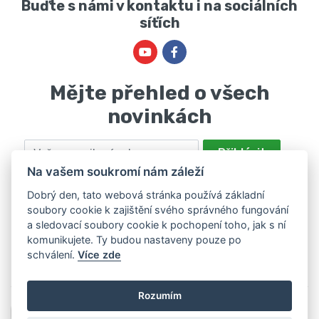
Buďte s námi v kontaktu i na sociálních
síťích
Mějte přehled o všech
novinkách
Email
Přihlásit
Na vašem soukromí nám záleží
Odesláním souhlasíte se zpracováním osobních údajů za účelem
nabízení a zpracování marketingových nabídek společností Marie
Dobrý den, tato webová stránka používá základní
soubory cookie k zajištění svého správného fungování
Haščáková, IČ: 48488861 se sídlem Bánov 697. Máte právo svůj
a sledovací soubory cookie k pochopení toho, jak s ní
souhlas odvolat. Více informací v
zásadách zpracování osobních
komunikujete. Ty budou nastaveny pouze po
údajů
.
schválení.
Více zde
Rozumím