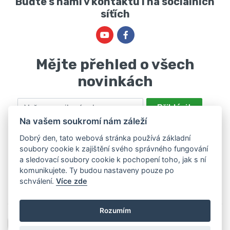
Buďte s námi v kontaktu i na sociálních
síťích
Mějte přehled o všech
novinkách
Email
Přihlásit
Na vašem soukromí nám záleží
Odesláním souhlasíte se zpracováním osobních údajů za účelem
nabízení a zpracování marketingových nabídek společností Marie
Dobrý den, tato webová stránka používá základní
soubory cookie k zajištění svého správného fungování
Haščáková, IČ: 48488861 se sídlem Bánov 697. Máte právo svůj
a sledovací soubory cookie k pochopení toho, jak s ní
souhlas odvolat. Více informací v
zásadách zpracování osobních
komunikujete. Ty budou nastaveny pouze po
údajů
.
schválení.
Více zde
Rozumím