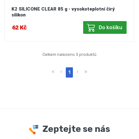
K2 SILICONE CLEAR 85 g - vysokoteplotní čirý
silikon
62 Kč
Do košíku
Celkem nalezeno 3 produktů
«
‹
›
»
1
Zeptejte se nás