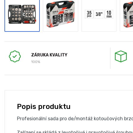
ZÁRUKA KVALITY
100%
Popis produktu
Profesionální sada pro de/montáž kotoučových brz
Zařízení se skládá z levotočivé i pravotočivé šroubo