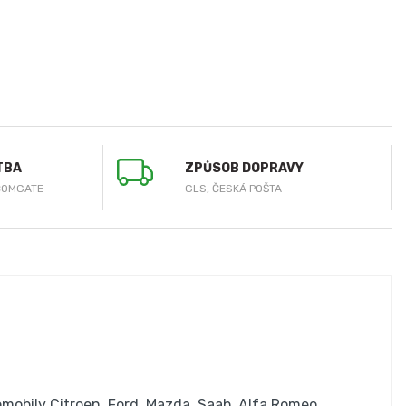
TBA
ZPŮSOB DOPRAVY
COMGATE
GLS, ČESKÁ POŠTA
tomobily Citroen, Ford, Mazda, Saab, Alfa Romeo,