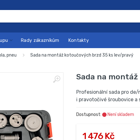
kupu
Rady zákazníkům
Kontakty
ola, pneu
Sada na montáž kotoučových brzd 35 ks lev/pravý
Sada na montáž 
Profesionální sada pro de/
i pravotočivé šroubovice a 
Dostupnost:
Není skladem
1 476 Kč