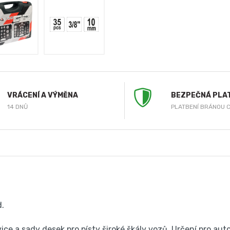
VRÁCENÍ A VÝMĚNA
BEZPEČNÁ PLA
14 DNŮ
PLATBENÍ BRÁNOU 
d.
vice a sady desek pro písty široké škály vozů. Určení pro au