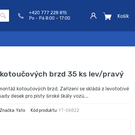
+420 777 228 815
Košík
Po - Pá 8:00 – 17:00
kotoučových brzd 35 ks lev/pravý
montáž kotoučových brzd. Zařízení se skládá z levotočivé
sady desek pro písty široké škály vozů.…
Značka: Yato
Kód produktu:
YT-06822