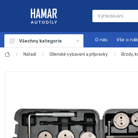
O nás
Vše o ná
Všechny kategorie
Autodíly
Nářadí
Dílenské vybavení a přípravky
Brzdy, k
Autokosmetika
Autonabíječky
Dárkové sady
Náplně a chemie
Nářadí
Sada na servis a údržbu motoru
Startovací zdroje