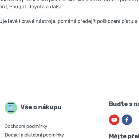
ru, Paugot, Toyota a další.
je levé i pravé nástroje, pomáhá předejít poškození pístu a 
Buďte s n
Vše o nákupu
Obchodní podmínky
Dodací a platební podmínky
Mějte pře