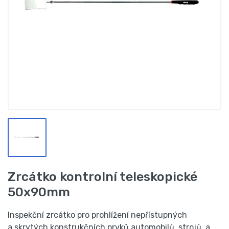
Zrcátko kontrolní teleskopické
50x90mm
Inspekční zrcátko pro prohlížení nepřístupných
a skrytých konstrukčních prvků automobilů, strojů, a