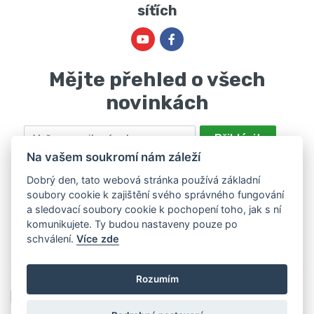
síťích
Mějte přehled o všech
novinkách
Email
Přihlásit
Na vašem soukromí nám záleží
Odesláním souhlasíte se zpracováním osobních údajů za účelem
nabízení a zpracování marketingových nabídek společností Marie
Dobrý den, tato webová stránka používá základní
soubory cookie k zajištění svého správného fungování
Haščáková, IČ: 48488861 se sídlem Bánov 697. Máte právo svůj
a sledovací soubory cookie k pochopení toho, jak s ní
souhlas odvolat. Více informací v
zásadách zpracování osobních
komunikujete. Ty budou nastaveny pouze po
údajů
.
schválení.
Více zde
Rozumím