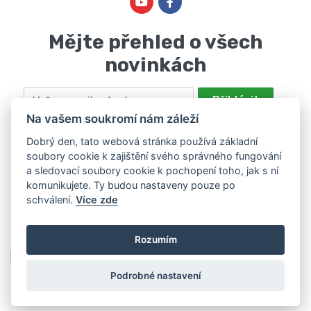
Mějte přehled o všech
novinkách
Email
Přihlásit
Na vašem soukromí nám záleží
Odesláním souhlasíte se zpracováním osobních údajů za účelem
nabízení a zpracování marketingových nabídek společností Marie
Dobrý den, tato webová stránka používá základní
soubory cookie k zajištění svého správného fungování
Haščáková, IČ: 48488861 se sídlem Bánov 697. Máte právo svůj
a sledovací soubory cookie k pochopení toho, jak s ní
souhlas odvolat. Více informací v
zásadách zpracování osobních
komunikujete. Ty budou nastaveny pouze po
údajů
.
schválení.
Více zde
Rozumím
Podrobné nastavení
2026 © Hamar, všechna práva vyhrazena