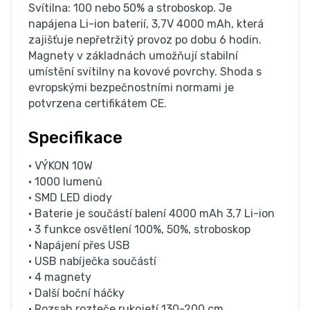
Svítilna: 100 nebo 50% a stroboskop. Je
napájena Li-ion baterií, 3,7V 4000 mAh, která
zajišťuje nepřetržitý provoz po dobu 6 hodin.
Magnety v základnách umožňují stabilní
umístění svítilny na kovové povrchy. Shoda s
evropskými bezpečnostními normami je
potvrzena certifikátem CE.
Specifikace
• VÝKON 10W
• 1000 lumenů
• SMD LED diody
• Baterie je součástí balení 4000 mAh 3,7 Li-ion
• 3 funkce osvětlení 100%, 50%, stroboskop
• Napájení přes USB
• USB nabíječka součástí
• 4 magnety
• Další boční háčky
• Rozsah rozteče rukojetí 130-200 cm