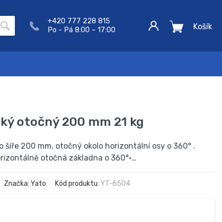
+420 777 228 815
Košík
Po - Pá 8:00 – 17:00
ký otočný 200 mm 21 kg
to šíře 200 mm, otočný okolo horizontální osy o 360° .
orizontálně otočná základna o 360°•…
Značka: Yato
Kód produktu:
YT-6504