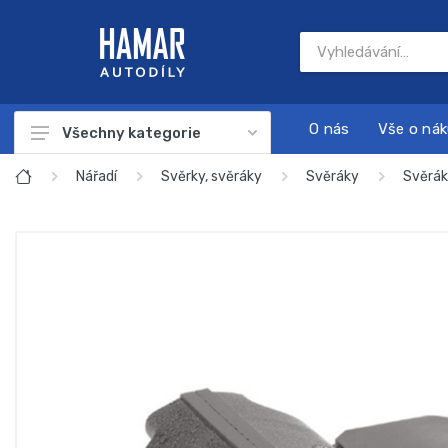
O nás
Vše o ná
Všechny kategorie
Autodíly
Nářadí
Svěrky, svěráky
Svěráky
Svěrák
Autokosmetika
Autonabíječky
Dárkové sady
Náplně a chemie
Nářadí
Sada na servis a údržbu motoru
Startovací zdroje