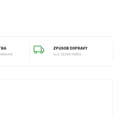
TBA
ZPŮSOB DOPRAVY
COMGATE
GLS, ČESKÁ POŠTA