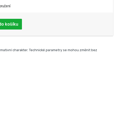
oručení
do košíku
rmativní charakter. Technické parametry se mohou změnit bez