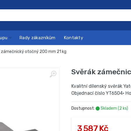
kupu
Rady zákazníkům
Kontakty
 zámečnický otočný 200 mm 21 kg
Svěrák zámečnic
Kvalitní dílenský svěrák Ya
Objednací číslo YT6504• H
Dostupnost:
Skladem (2 ks)
3 587 Kč