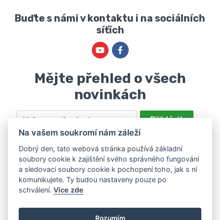
Buďte s námi v kontaktu i na sociálních
síťích
Mějte přehled o všech
novinkách
Email
Přihlásit
Na vašem soukromí nám záleží
Odesláním souhlasíte se zpracováním osobních údajů za účelem
nabízení a zpracování marketingových nabídek společností Marie
Dobrý den, tato webová stránka používá základní
soubory cookie k zajištění svého správného fungování
Haščáková, IČ: 48488861 se sídlem Bánov 697. Máte právo svůj
a sledovací soubory cookie k pochopení toho, jak s ní
souhlas odvolat. Více informací v
zásadách zpracování osobních
komunikujete. Ty budou nastaveny pouze po
údajů
.
schválení.
Více zde
Rozumím