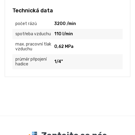
Technická data
počet rázů
3200 /min
spotřeba vzduchu
110 l/min
max. pracovní tlak
0,62 MPa
vzduchu
průměr připojení
1/4"
hadice