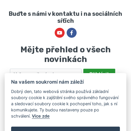
Buďte s námi v kontaktu i na sociálních
síťích
Mějte přehled o všech
novinkách
Email
Přihlásit
Na vašem soukromí nám záleží
Odesláním souhlasíte se zpracováním osobních údajů za účelem
nabízení a zpracování marketingových nabídek společností Marie
Dobrý den, tato webová stránka používá základní
soubory cookie k zajištění svého správného fungování
Haščáková, IČ: 48488861 se sídlem Bánov 697. Máte právo svůj
a sledovací soubory cookie k pochopení toho, jak s ní
souhlas odvolat. Více informací v
zásadách zpracování osobních
komunikujete. Ty budou nastaveny pouze po
údajů
.
schválení.
Více zde