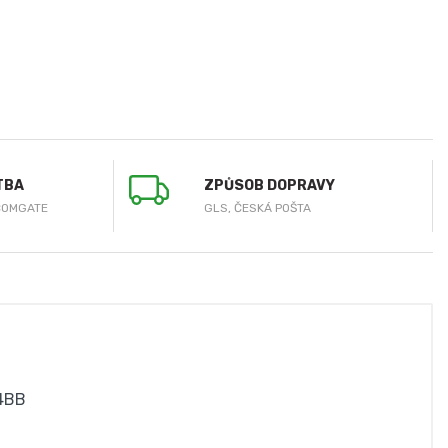
TBA
ZPŮSOB DOPRAVY
COMGATE
GLS, ČESKÁ POŠTA
24BB