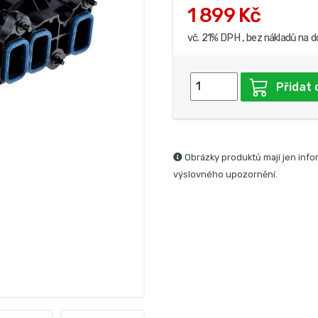
1 899 Kč
vč. 21% DPH , bez nákladů na d
Přidat 
Obrázky produktů mají jen info
výslovného upozornění.