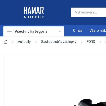
O nás
Vše o ná
Všechny kategorie
Autodíly
Autodíly
Sací potrubí a záslepky
FORD
Autokosmetika
Autonabíječky
Dárkové sady
Náplně a chemie
Nářadí
Sada na servis a údržbu motoru
Startovací zdroje