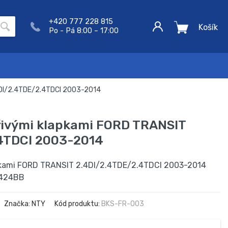
+420 777 228 815
Košík
Po - Pá 8:00 – 17:00
.4DI/2.4TDE/2.4TDCI 2003-2014
ířivými klapkami FORD TRANSIT
4TDCI 2003-2014
lapkami FORD TRANSIT 2.4DI/2.4TDE/2.4TDCI 2003-2014
9424BB
Značka: NTY
Kód produktu:
BKS-FR-003