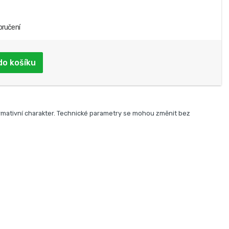
oručení
do košíku
rmativní charakter. Technické parametry se mohou změnit bez