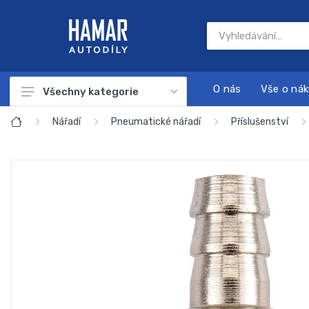
O nás
Vše o ná
Všechny kategorie
Autodíly
Nářadí
Pneumatické nářadí
Příslušenství
Autokosmetika
Autonabíječky
Dárkové sady
Náplně a chemie
Nářadí
Sada na servis a údržbu motoru
Startovací zdroje