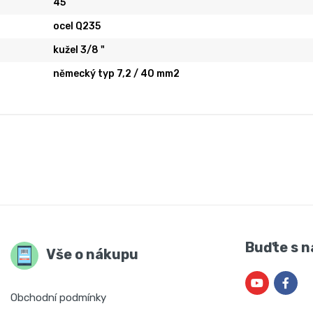
45
ocel Q235
kužel 3/8 "
německý typ 7,2 / 40 mm2
Buďte s n
Vše o nákupu
Obchodní podmínky