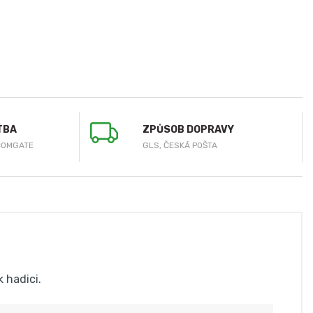
TBA
ZPŮSOB DOPRAVY
COMGATE
GLS, ČESKÁ POŠTA
 hadici.