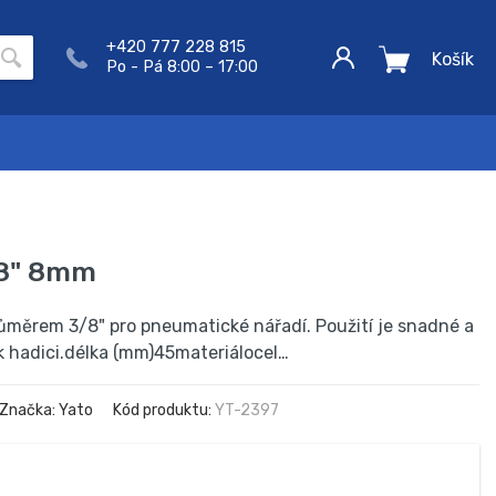
+420 777 228 815
Košík
Po - Pá 8:00 – 17:00
/8" 8mm
ůměrem 3/8" pro pneumatické nářadí. Použití je snadné a
 k hadici.délka (mm)45materiálocel…
Značka: Yato
Kód produktu:
YT-2397