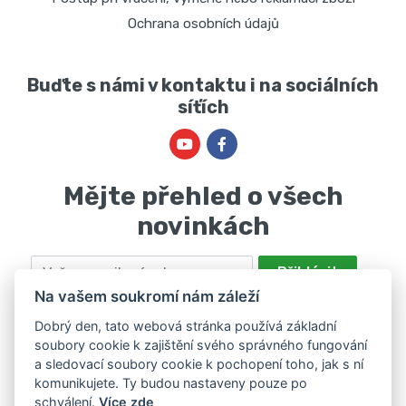
Ochrana osobních údajů
Buďte s námi v kontaktu i na sociálních
síťích
Mějte přehled o všech
novinkách
Email
Přihlásit
Na vašem soukromí nám záleží
Odesláním souhlasíte se zpracováním osobních údajů za účelem
nabízení a zpracování marketingových nabídek společností Marie
Dobrý den, tato webová stránka používá základní
soubory cookie k zajištění svého správného fungování
Haščáková, IČ: 48488861 se sídlem Bánov 697. Máte právo svůj
a sledovací soubory cookie k pochopení toho, jak s ní
souhlas odvolat. Více informací v
zásadách zpracování osobních
komunikujete. Ty budou nastaveny pouze po
údajů
.
schválení.
Více zde