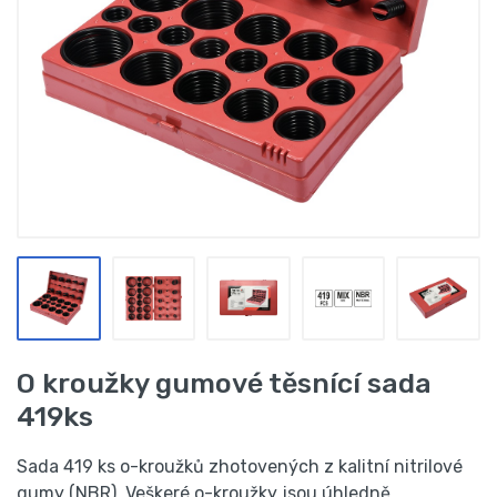
O kroužky gumové těsnící sada
419ks
Sada 419 ks o-kroužků zhotovených z kalitní nitrilové
gumy (NBR). Veškeré o-kroužky jsou úhledně