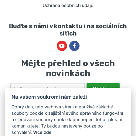
Ochrana osobních údajů
Buďte s námi v kontaktu i na sociálních
síťích
Mějte přehled o všech
novinkách
Email
Přihlásit
Na vašem soukromí nám záleží
Odesláním souhlasíte se zpracováním osobních údajů za účelem
nabízení a zpracování marketingových nabídek společností Marie
Dobrý den, tato webová stránka používá základní
soubory cookie k zajištění svého správného fungování
Haščáková, IČ: 48488861 se sídlem Bánov 697. Máte právo svůj
a sledovací soubory cookie k pochopení toho, jak s ní
souhlas odvolat. Více informací v
zásadách zpracování osobních
komunikujete. Ty budou nastaveny pouze po
údajů
.
schválení.
Více zde