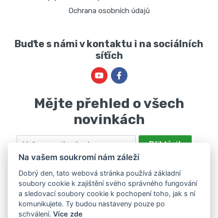
Ochrana osobních údajů
Buďte s námi v kontaktu i na sociálních
síťích
Mějte přehled o všech
novinkách
Email
Přihlásit
Na vašem soukromí nám záleží
Odesláním souhlasíte se zpracováním osobních údajů za účelem
nabízení a zpracování marketingových nabídek společností Marie
Dobrý den, tato webová stránka používá základní
soubory cookie k zajištění svého správného fungování
Haščáková, IČ: 48488861 se sídlem Bánov 697. Máte právo svůj
a sledovací soubory cookie k pochopení toho, jak s ní
souhlas odvolat. Více informací v
zásadách zpracování osobních
komunikujete. Ty budou nastaveny pouze po
údajů
.
schválení.
Více zde