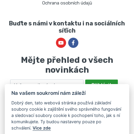
Ochrana osobních údajů
Buďte s námi v kontaktu i na sociálních
síťích
Mějte přehled o všech
novinkách
Email
Přihlásit
Na vašem soukromí nám záleží
Odesláním souhlasíte se zpracováním osobních údajů za účelem
nabízení a zpracování marketingových nabídek společností Marie
Dobrý den, tato webová stránka používá základní
soubory cookie k zajištění svého správného fungování
Haščáková, IČ: 48488861 se sídlem Bánov 697. Máte právo svůj
a sledovací soubory cookie k pochopení toho, jak s ní
souhlas odvolat. Více informací v
zásadách zpracování osobních
komunikujete. Ty budou nastaveny pouze po
údajů
.
schválení.
Více zde