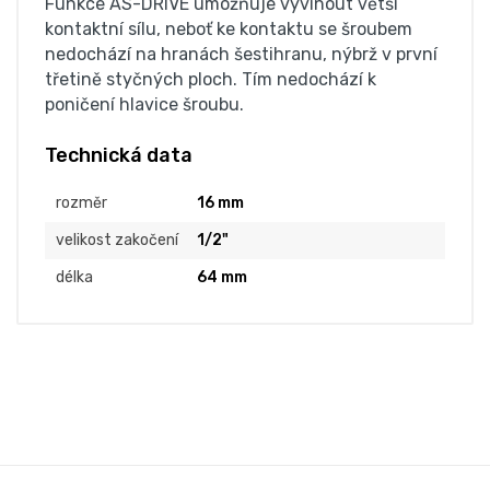
Funkce AS-DRIVE umožňuje vyvinout větší
kontaktní sílu, neboť ke kontaktu se šroubem
nedochází na hranách šestihranu, nýbrž v první
třetině styčných ploch. Tím nedochází k
poničení hlavice šroubu.
Technická data
rozměr
16 mm
velikost zakočení
1/2"
délka
64 mm