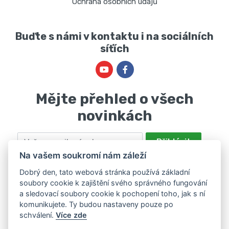
Ochrana osobních údajů
Buďte s námi v kontaktu i na sociálních
síťích
Mějte přehled o všech
novinkách
Email
Přihlásit
Na vašem soukromí nám záleží
Odesláním souhlasíte se zpracováním osobních údajů za účelem
nabízení a zpracování marketingových nabídek společností Marie
Dobrý den, tato webová stránka používá základní
soubory cookie k zajištění svého správného fungování
Haščáková, IČ: 48488861 se sídlem Bánov 697. Máte právo svůj
a sledovací soubory cookie k pochopení toho, jak s ní
souhlas odvolat. Více informací v
zásadách zpracování osobních
komunikujete. Ty budou nastaveny pouze po
údajů
.
schválení.
Více zde