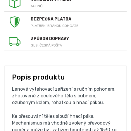
14 DNŮ
BEZPEČNÁ PLATBA
PLATBENÍ BRÁNOU COMGATE
ZPŮSOB DOPRAVY
GLS, ČESKÁ POŠTA
Popis produktu
Lanové vytahovací zařízení s ručním pohonem,
zhotovené z ocelového těla s bubnem,
ozubeným kolem, rohatkou a hnací pákou.
Ke přesouvání těles slouží hnací páka.
Mechanismus má vhodně zvolený převodový
poměr a může být zatížen hmotností až 1530 kg