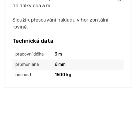
do dálky cca 3 m.
Slouží k přesouvání nákladu v horizontální
rovině.
Technická data
pracovní délka
3 m
průměr lana
6 mm
nosnost
1500 kg