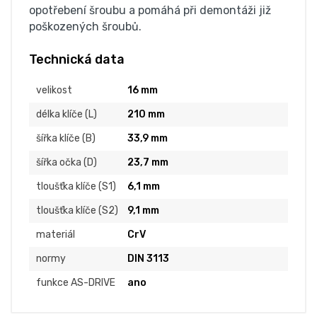
opotřebení šroubu a pomáhá při demontáži již
poškozených šroubů.
Technická data
velikost
16 mm
délka klíče (L)
210 mm
šířka klíče (B)
33,9 mm
šířka očka (D)
23,7 mm
tloušťka klíče (S1)
6,1 mm
tloušťka klíče (S2)
9,1 mm
materiál
CrV
normy
DIN 3113
funkce AS-DRIVE
ano