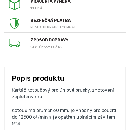
VRÁCENÍ A VÝMĚNA
14 DNŮ
BEZPEČNÁ PLATBA
PLATBENÍ BRÁNOU COMGATE
ZPŮSOB DOPRAVY
GLS, ČESKÁ POŠTA
Popis produktu
Kartáč kotoučový pro úhlové brusky, zhotovení
zapletený drát.
Kotouč má průměr 60 mm, je vhodný pro použití
do 12500 ot/min a je opatřen upínácím závitem
M14.