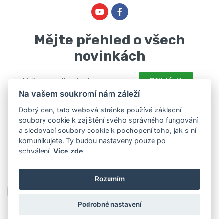
Mějte přehled o všech
novinkách
Email
Přihlásit
Na vašem soukromí nám záleží
Odesláním souhlasíte se zpracováním osobních údajů za účelem
nabízení a zpracování marketingových nabídek společností Marie
Dobrý den, tato webová stránka používá základní
soubory cookie k zajištění svého správného fungování
Haščáková, IČ: 48488861 se sídlem Bánov 697. Máte právo svůj
a sledovací soubory cookie k pochopení toho, jak s ní
souhlas odvolat. Více informací v
zásadách zpracování osobních
komunikujete. Ty budou nastaveny pouze po
údajů
.
schválení.
Více zde
Rozumím
Podrobné nastavení
2026 © Hamar, všechna práva vyhrazena