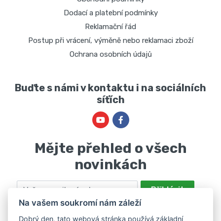
Dodací a platební podmínky
Reklamační řád
Postup při vrácení, výměně nebo reklamaci zboží
Ochrana osobních údajů
Buďte s námi v kontaktu i na sociálních
síťích
Mějte přehled o všech
novinkách
Email
Přihlásit
Na vašem soukromí nám záleží
Odesláním souhlasíte se zpracováním osobních údajů za účelem
nabízení a zpracování marketingových nabídek společností Marie
Dobrý den, tato webová stránka používá základní