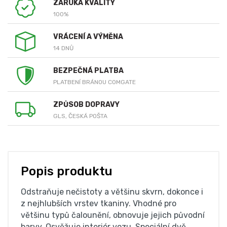
ZÁRUKA KVALITY
100%
VRÁCENÍ A VÝMĚNA
14 DNŮ
BEZPEČNÁ PLATBA
PLATBENÍ BRÁNOU COMGATE
ZPŮSOB DOPRAVY
GLS, ČESKÁ POŠTA
Popis produktu
Odstraňuje nečistoty a většinu skvrn, dokonce i
z nejhlubších vrstev tkaniny. Vhodné pro
většinu typů čalounění, obnovuje jejich původní
barvy. Osvěžuje interiér vozu. Speciální dvě