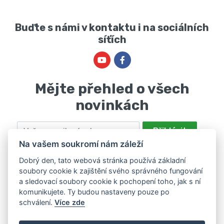
Buďte s námi v kontaktu i na sociálních
síťích
Mějte přehled o všech
novinkách
Email
Přihlásit
Na vašem soukromí nám záleží
Odesláním souhlasíte se zpracováním osobních údajů za účelem
nabízení a zpracování marketingových nabídek společností Marie
Dobrý den, tato webová stránka používá základní
soubory cookie k zajištění svého správného fungování
Haščáková, IČ: 48488861 se sídlem Bánov 697. Máte právo svůj
a sledovací soubory cookie k pochopení toho, jak s ní
souhlas odvolat. Více informací v
zásadách zpracování osobních
komunikujete. Ty budou nastaveny pouze po
údajů
.
schválení.
Více zde