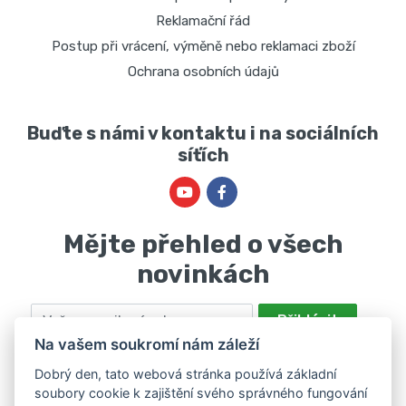
Reklamační řád
Postup při vrácení, výměně nebo reklamaci zboží
Ochrana osobních údajů
Buďte s námi v kontaktu i na sociálních
síťích
Mějte přehled o všech
novinkách
Email
Přihlásit
Na vašem soukromí nám záleží
Odesláním souhlasíte se zpracováním osobních údajů za účelem
nabízení a zpracování marketingových nabídek společností Marie
Dobrý den, tato webová stránka používá základní
soubory cookie k zajištění svého správného fungování
Haščáková, IČ: 48488861 se sídlem Bánov 697. Máte právo svůj