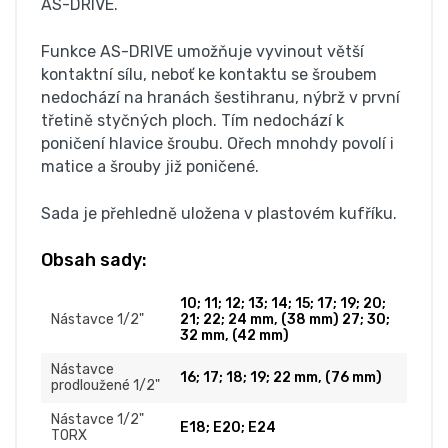
AS-DRIVE.
Funkce AS-DRIVE umožňuje vyvinout větší
kontaktní sílu, neboť ke kontaktu se šroubem
nedochází na hranách šestihranu, nýbrž v první
třetině styčných ploch. Tím nedochází k
poničení hlavice šroubu. Ořech mnohdy povolí i
matice a šrouby již poničené.
Sada je přehledně uložena v plastovém kufříku.
Obsah sady:
10; 11; 12; 13; 14; 15; 17; 19; 20;
Nástavce 1/2"
21; 22; 24 mm, (38 mm) 27; 30;
32 mm, (42 mm)
Nástavce
16; 17; 18; 19; 22 mm, (76 mm)
prodloužené 1/2"
Nástavce 1/2"
E18; E20; E24
TORX