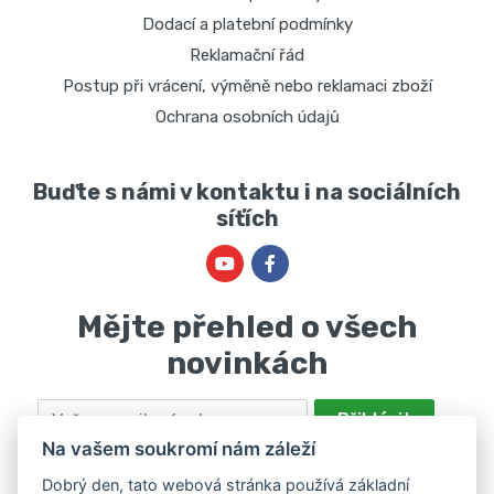
Dodací a platební podmínky
Reklamační řád
Postup při vrácení, výměně nebo reklamaci zboží
Ochrana osobních údajů
Buďte s námi v kontaktu i na sociálních
síťích
Mějte přehled o všech
novinkách
Email
Přihlásit
Na vašem soukromí nám záleží
Odesláním souhlasíte se zpracováním osobních údajů za účelem
nabízení a zpracování marketingových nabídek společností Marie
Dobrý den, tato webová stránka používá základní