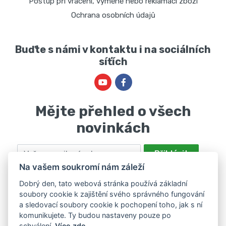
Postup při vrácení, výměně nebo reklamaci zboží
Ochrana osobních údajů
Buďte s námi v kontaktu i na sociálních
síťích
Mějte přehled o všech
novinkách
Email
Přihlásit
Na vašem soukromí nám záleží
Odesláním souhlasíte se zpracováním osobních údajů za účelem
nabízení a zpracování marketingových nabídek společností Marie
Dobrý den, tato webová stránka používá základní
soubory cookie k zajištění svého správného fungování
Haščáková, IČ: 48488861 se sídlem Bánov 697. Máte právo svůj
a sledovací soubory cookie k pochopení toho, jak s ní
souhlas odvolat. Více informací v
zásadách zpracování osobních
komunikujete. Ty budou nastaveny pouze po
údajů
.
schválení.
Více zde