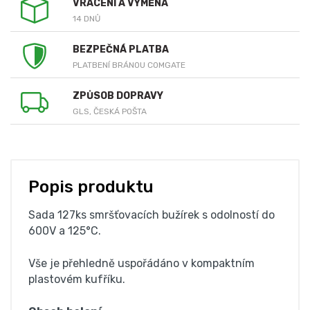
VRÁCENÍ A VÝMĚNA
14 DNŮ
BEZPEČNÁ PLATBA
PLATBENÍ BRÁNOU COMGATE
ZPŮSOB DOPRAVY
GLS, ČESKÁ POŠTA
Popis produktu
Sada 127ks smršťovacích bužírek s odolností do
600V a 125°C.
Vše je přehledně uspořádáno v kompaktním
plastovém kufříku.